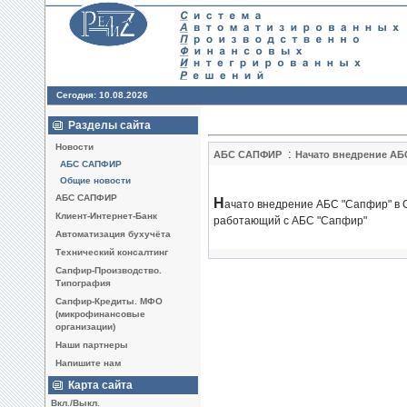
Сегодня: 10.08.2026
Разделы сайта
Новости
:
АБС САПФИР
Начато внедрение АБ
АБС САПФИР
Общие новости
АБС САПФИР
Н
ачато внедрение АБС "Сапфир" в 
Клиент-Интернет-Банк
работающий с АБС "Сапфир"
Автоматизация бухучёта
Технический консалтинг
Сапфир-Производство.
Типография
Сапфир-Кредиты. МФО
(микрофинансовые
организации)
Наши партнеры
Напишите нам
Карта сайта
Вкл./Выкл.